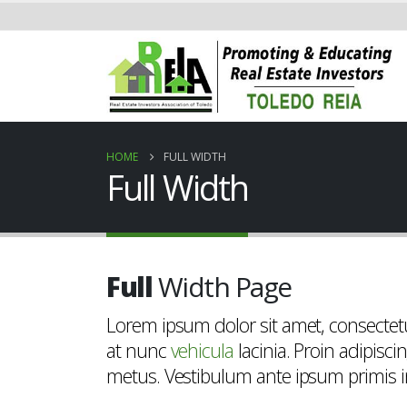
HOME
FULL WIDTH
Full Width
Full
Width Page
Lorem ipsum dolor sit amet, consectetu
at nunc
vehicula
lacinia. Proin adipiscin
metus. Vestibulum ante ipsum primis in f