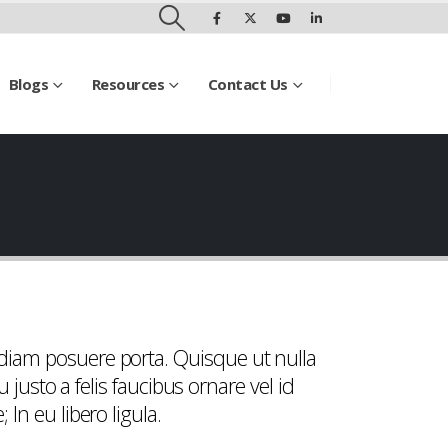
Blogs
Resources
Contact Us
 diam posuere porta. Quisque ut nulla
u justo a felis faucibus ornare vel id
In eu libero ligula.