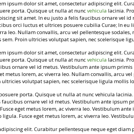
em ipsum dolor sit amet, consectetur adipiscing elit. Cu
uere porta. Quisque ut nulla at nunc
vehicula
lacinia. Pro
piscing sit amet. In eu justo a felis faucibus ornare vel 
ibus orci luctus et ultrices posuere cubilia Curae; In eu 
rra leo. Nullam convallis, arcu vel pellentesque sodales, 
 sem. Proin ultricies volutpat sapien, nec scelerisque ligu
em ipsum dolor sit amet, consectetur adipiscing elit. Cu
uere porta. Quisque ut nulla at nunc
vehicula
lacinia. Pro
aucibus ornare vel id metus. Vestibulum ante ipsum primis 
get metus lorem, ac viverra leo. Nullam convallis, arcu vel
ultricies volutpat sapien, nec scelerisque ligula mollis lo
suere porta. Quisque ut nulla at nunc vehicula lacinia. P
is faucibus ornare vel id metus. Vestibulum ante ipsum pri
. Fusce eget metus lorem, ac viverra leo. Vestibulum ante 
ro ligula. Fusce eget metus lorem, ac viverra leo. Vestibu
dipiscing elit. Curabitur pellentesque neque eget diam 