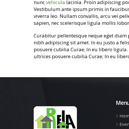
nunc
vehicula
lacinia. Proin adipiscing por
Vestibulum ante ipsum primis in faucibus o
viverra leo. Nullam convallis, arcu vel pel
sapien, nec scelerisque ligula mollis lobor
Curabitur pellentesque neque eget diam po
nibh adipiscing sit amet. In eu justo a fel
posuere cubilia Curae; In eu libero ligula
ultrices posuere cubilia Curae; In eu libe
Men
Hom
Eve