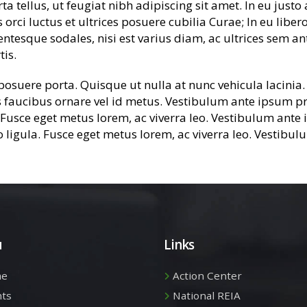
ta tellus, ut feugiat nibh adipiscing sit amet. In eu justo 
rci luctus et ultrices posuere cubilia Curae; In eu liber
lentesque sodales, nisi est varius diam, ac ultrices sem an
tis.
suere porta. Quisque ut nulla at nunc vehicula lacinia. P
is faucibus ornare vel id metus. Vestibulum ante ipsum pri
. Fusce eget metus lorem, ac viverra leo. Vestibulum ante 
ro ligula. Fusce eget metus lorem, ac viverra leo. Vestibu
u
Links
e
Action Center
nts
National REIA