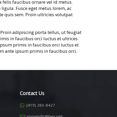
a felis faucibus ornare vel id metus.
o ligula. Fusce eget metus lorem, ac
te quis sem. Proin ultricies volutpat
roin adipiscing porta tellus, ut feugiat
mis in faucibus orci luctus et ultrices
ipsum primis in faucibus orci luctus et
lum ante ipsum primis in faucibus orci.
Contact Us
(419) 283-8427
annamills@bex.net